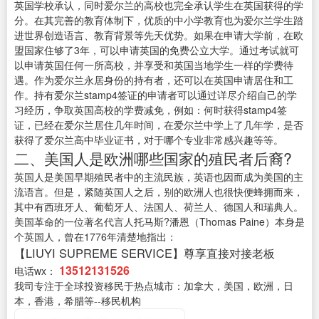
英国学校承认，同时爱尔兰的高校也完全承认学生在英国获得的学
分。在其完善的教育体制下，优质的中小学教育也为爱尔兰学生踏
进世界创造语言、教育背景等先天优势。如果在申请大学前，在欧
盟国家住够了3年，可以申请英国的免费公立大学。通过考试就可
以申请英国任何一所高校，并享受和英国当地学生一样的学费待
遇。作为爱尔兰永居身份的持有者，还可以在英国申请居住和工
作。持有爱尔兰stamp4签证的申请者可以通过详尽介绍自己的学
习经历，争取英国高校的学费减免，例如：何时获得stamp4签
证，已经在爱尔兰居住几年时间，在爱尔兰中学上了几年学，是否
获得了爱尔兰高中毕业证书，对于哪个专业非常感兴趣等等。
二、美国人是欧洲哪些国家的殖民者后裔?
英国人是美国早期殖民者中的主流民族，英语也因而成为美国的主
流语言。但是，紧随英国人之后，别的欧洲人也很快便蜂拥而来，
其中有西班牙人、葡萄牙人、法国人、荷兰人、德国人和瑞典人。
美国革命的一位著名代言人托马斯?潘恩（Thomas Paine）本身是
个英国人，曾在1776年清楚地指出：
【LIUYI SUPREME SERVICE】尊享直接对接老板
13512131526
电话wx：
我司专注于全球投资移民于热点城市：加拿大，美国，欧洲，日
本，香港，希腊等--移民机构