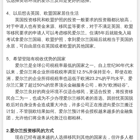
么选择英语环境的爱尔兰反而是更好的选择。
4、以后想去英国、欧盟国家居住生活
英国投资移民和欧盟护照的投资一般要求的投资额都比较高，
对于申请人也有资金来源、移民监等要求，对于不满足英国、欧盟
等移民要求的申请人可以考虑移民爱尔兰。住满5年后就能免入籍
考试拿爱尔兰国籍、欧盟护照，拿到爱尔兰国籍后就相当于英国的
永居，可自由居住在英国或者欧盟的其他国家。
5、希望登陆有税收优势的国家
爱尔兰是全球公司税税率最低的国家之一。自上世纪90年代末
以来，爱尔兰将企业所得税税率调至12.5%并保持至今。即使在欧
洲，爱尔兰的企业所得税税率也远低于欧洲23.2%的平均水平。爱
尔兰汇聚了超过50%的世界顶尖金融服务公司，称为“欧洲硅谷”。
爱尔兰良好的商业环境不仅适合移民，更适合投资，将投资移
民合二为一，也成为不少办理爱尔兰移民者的首选。因担忧英国脱
欧后对自身业务会造成重大冲击，许多公司正在推进向爱尔兰搬迁
计划，不管脱欧结果如何。爱尔兰预计将会授权越来越多的金融集
团，允许他们将业务从伦敦迁往都柏林。
2.爱尔兰投资移民的方式
现在已经有越来越的人选择移民到其他的国家去，但许多人都