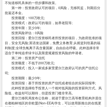
不知道移民具体的一些步骤和政策。
第一种：投资政府认可的项目，0风险，无移民监，到期后分
批返还本金。
投资额度：100万欧元;
投资模式：政府认可的项目，如养老院等;
投资年限：至少3年;
投资风险评估：0风险
投资回报：爱尔兰投资移民者所投资的项目，为政府批准的项
目，安全无风险;英语发达国家，免费义务教育;从摇篮到坟墓的福
利制度;全球负氧离子高含量国家，自由自在呼吸。此种选择非常
适合于单纯追求绿卡以及限度规避投资风险的申请者。
第二种：投资房产信托
投资额度：不低于200万欧元;
投资模式：投入一家或多家受爱尔兰政府认可的房产信托公
司;
投资期限：最少3年;
投资回报：基于所投资的房产信托或者组合的实际回报率;
此种投资选择给予投资人一个相对低风险的投资获利方式。风
险低，收益却可以期待，但是投资门槛非常高。
爱尔兰移民局发布公告称，就读于爱尔兰高等教育机构并居住
在都柏林地区的非欧盟(Non-EEA)学生，可以使用新推出的在线更