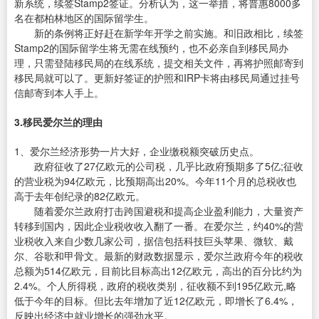
新系统，续签Stamp2签证。分析认为，这一举措，将普惠8000多
名在都柏林地区的国际留学生。
新的条例将正好赶在新学年开学之前实施。和旧政相比，续签
Stamp2的国际留学生将无需在线预约，也不必亲自到移民局办
理，只需登陆移民局的在线系统，提交相关文件，再将护照邮寄到
移民局就可以了。更新好签证的护照和IRP卡将由移民局通过挂号
信邮寄到本人手上。
3.移民爱尔兰的理由
1、爱尔兰经济形势一片大好，企业缴税额突破历史点。
政府征收了27亿欧元的公司税，几乎比政府预期多了5亿;征收
的营业税为94亿欧元，比预期高出20%。今年11个月的总税收也
高于去年创纪录的82亿欧元。
随着爱尔兰政府打击跨国避税和提高企业盈利能力，大量资产
转移到国内，因此企业税收收入翻了一番。在爱尔兰，约40%的营
业税收入来自少数几家公司，据信包括科技巨头苹果、微软、戴
尔、谷歌和甲骨文。最新的财政数据显示，爱尔兰政府今年的税收
总额为514亿欧元，目前比目标高出12亿欧元，高出的百分比约为
2.4%。个人所得税，政府的税收类别，征收额不到195亿欧元,略
低于今年的目标。但比去年增加了近12亿欧元，即增长了6.4%，
反映出经济中就业增长的强劲水平。