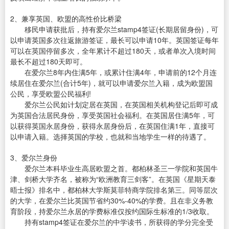
2、兼享英国、欧盟的高性价比桥梁
移民申请获批后，持有爱尔兰stamp4签证(长期居留身份)，可
以申请英国多次往返旅游签证，最长可以申请10年。英国签证每年
可以在英国停留多次，全年累计不超过180天，或者单次入境时间
最长不超过180天即可。
在爱尔兰8年内住满5年，或累计住满4年，申请前的12个月连
续居住在爱尔兰(合计5年)，就可以申请爱尔兰入籍，成为欧盟国
公民，享受欧盟公民福利!
爱尔兰公民如计划定居在英国，在英国相关机构登记后即可成
为英国合法居民身份，享受英国社会福利。在英国居住满5年，可
以获得英国永居身份，获得永居身份后，在英国住满1年，直接可
以申请入籍。选择英国的学校，也就和当地学生一样的待遇了。
3、爱尔兰身份
爱尔兰本科毕业生高居欧盟之首。都柏林圣三一学院和英国牛
津、剑桥大学齐名，被称为“欧洲教育三剑客”。在英国《星期天泰
晤士报》排名中，都柏林大学斯莫菲特商学院排名第三。同等层次
的大学，在爱尔兰比英国节省约30%-40%的学费。且在非义务教
育阶段，持爱尔兰永居的学费标准仅按约国际生标准的1/3收取。
持有stamp4签证在爱尔兰的中学读书，所获得的学分完全受