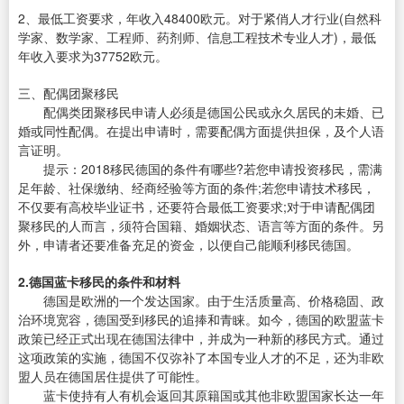
2、最低工资要求，年收入48400欧元。对于紧俏人才行业(自然科
学家、数学家、工程师、药剂师、信息工程技术专业人才)，最低
年收入要求为37752欧元。
三、配偶团聚移民
配偶类团聚移民申请人必须是德国公民或永久居民的未婚、已
婚或同性配偶。在提出申请时，需要配偶方面提供担保，及个人语
言证明。
提示：2018移民德国的条件有哪些?若您申请投资移民，需满
足年龄、社保缴纳、经商经验等方面的条件;若您申请技术移民，
不仅要有高校毕业证书，还要符合最低工资要求;对于申请配偶团
聚移民的人而言，须符合国籍、婚姻状态、语言等方面的条件。另
外，申请者还要准备充足的资金，以便自己能顺利移民德国。
2.德国蓝卡移民的条件和材料
德国是欧洲的一个发达国家。由于生活质量高、价格稳固、政
治环境宽容，德国受到移民的追捧和青睐。如今，德国的欧盟蓝卡
政策已经正式出现在德国法律中，并成为一种新的移民方式。通过
这项政策的实施，德国不仅弥补了本国专业人才的不足，还为非欧
盟人员在德国居住提供了可能性。
蓝卡使持有人有机会返回其原籍国或其他非欧盟国家长达一年