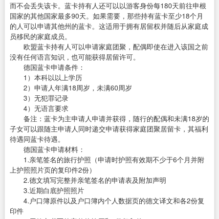
而不会丢失该卡。蓝卡持有人还可以以游客身份每180天前往申根
国家的其他国家最多90天。如果需要，那些持有蓝卡至少18个月
的人可以申请其他州的蓝卡。这适用于拥有居留权并随后从家庭成
员移民的家庭成员。
欧盟蓝卡持有人可以申请家庭团聚，配偶即使在进入该国之前
没有任何语言知识，也可能获得居留许可。
德国蓝卡申请条件：
1）本科以以上学历
2）申请人年满18周岁，未满60周岁
3）无犯罪记录
4）无语言要求
备注：蓝卡为主申请人申请并获得，随行的配偶和未满18岁的
子女可以跟随主申请人同时递交申请获得家庭团聚居留卡，其福利
待遇同蓝卡待遇。
德国蓝卡申请材料：
1.亲笔签名的旅行护照（申请时护照有效期不少于6个月并附
上护照照片页的复印件2份）
2.德文填写完整并亲笔签名的申请表及附加声明
3.近期白底护照照片
4.户口簿原件以及户口簿内个人数据页的德文译文和各2份复
印件