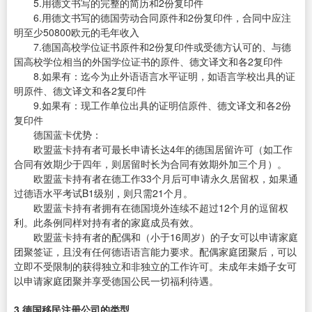
5.用德文书写的完整的简历和2份复印件
6.用德文书写的德国劳动合同原件和2份复印件，合同中应注
明至少50800欧元的毛年收入
7.德国高校学位证书原件和2份复印件或受德方认可的、与德
国高校学位相当的外国学位证书的原件、德文译文和各2复印件
8.如果有：迄今为止外语语言水平证明，如语言学校出具的证
明原件、德文译文和各2复印件
9.如果有：现工作单位出具的证明信原件、德文译文和各2份
复印件
德国蓝卡优势：
欧盟蓝卡持有者可最长申请长达4年的德国居留许可（如工作
合同有效期少于四年，则居留时长为合同有效期外加三个月）。
欧盟蓝卡持有者在德工作33个月后可申请永久居留权，如果通
过德语水平考试B1级别，则只需21个月。
欧盟蓝卡持有者拥有在德国境外连续不超过12个月的逗留权
利。此条例同样对持有者的家庭成员有效。
欧盟蓝卡持有者的配偶和（小于16周岁）的子女可以申请家庭
团聚签证，且没有任何德语语言能力要求。配偶家庭团聚后，可以
立即不受限制的获得独立和非独立的工作许可。未成年未婚子女可
以申请家庭团聚并享受德国公民一切福利待遇。
3.德国移民注册公司的类型