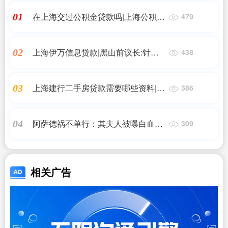
在上海交过公积金贷款吗|上海公积金
01
479
贷款额度
上海伊万信息贷款|黑山前议长:针对
02
438
中国贷款的指责毫无根据 期待早日畅
行高速公路
上海建行二手房贷款需要哪些资料|解
03
386
读|上海新政下，买房该怎么贷款?
阿萨德祸不单行：其夫人被曝白血病
04
309
复发 正接受隔离治疗
相关广告