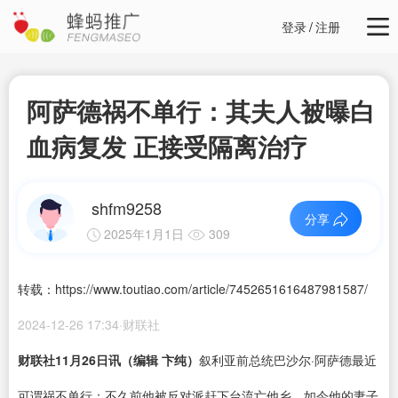
登录
/
注册
阿萨德祸不单行：其夫人被曝白
血病复发 正接受隔离治疗
shfm9258
分享
2025年1月1日
309
转载：https://www.toutiao.com/article/7452651616487981587/
2024-12-26 17:34·财联社
财联社11月26日讯（编辑 卞纯）
叙利亚前总统巴沙尔·阿萨德最近
可谓祸不单行：不久前他被反对派赶下台流亡他乡，如今他的妻子