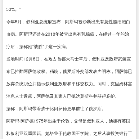
50%。”
今年5月，叙利亚总统府宣布，阿斯玛被诊断出患有急性髓细胞白
血病。阿斯玛还曾在2018年被查出患有乳腺癌，在经过一年的治
疗后，据称她“战胜”了这一疾病。
当地时间12月8日，在攻占首都大马士革后，叙利亚反政府武装宣
布已推翻阿萨德政权。稍晚，俄罗斯外交部发表声明称，阿萨德已
放弃总统职位并指示叙利亚政府和平移交权力。同时，克里姆林宫
消息人士透露，阿萨德及其家人已抵达莫斯科并获得庇护。
据称，阿斯玛带着孩子比阿萨德更早前往了俄罗斯。
阿斯玛·阿萨德1975年出生于伦敦，父母是叙利亚人，她拥有英国
和叙利亚双重国籍。她毕业于伦敦国王学院，之后从事投资银行工