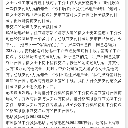
女士和业主准备办理手续时，中介工作人员突然提出：“我们必须
一次性支付5万元的佣金，否则我们将不提供房地产证明。”这时，
周女士才发现《居间协议》要求在签订买卖合同之日全额支付佣
金，但只能提前支付佣金。
未交易的房屋将支付全额佣金？
说到房地产证，住在浦东新区浦东大道的徐女士更加焦虑：中介公
司已经扣除证书三个多月了，必须在支付佣金后要求自己归还。今
年4月，她与下一个家庭确定了二手房屋销售意向，同意总额为
233万元，委托杨南路房地产中介办理房屋销售手续，签署了中介
协议，收取购房者意向金5万元。出乎意料的是，租户不同意提前
终止合同，徐女士不得不暂停交易，按照约定退还5万元，并支付
买方10万元的违约金。此时，中介公司负责人建议徐女士是违约
方，必须支付4万元佣金，否则不退还房地产证。“我们没有签订房
屋销售合同，也没有办理网上签约手续。我们为什么要支付这么多
佣金？徐女士怎么也不明白。
记者调查发现，上海部分中介机构提供的中介协议是在签订合同前
确定的，并没有反复与买卖双方协商。部分格式条款存在免除中介
责任、增加买卖双方责任等混乱，甚至少数中介机构使用中介协议
的格式条款限制交易双方的自由合同权。
电话骚扰可拨96269举报
市民接到中介骚扰电话，可致电热线962269投诉。记者从上海市