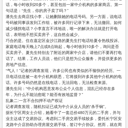
话，每小时收到20多个，甚至包括一家中介机构的多家商店。第一
句话是：“先生，你的房子卖了吗？”
潘先生去商店找小李，让她删除她的电话号码。另一方面，说电话
号码被同事误发到工作组，被许多同行记录下来，无法撤回。如何
减少骚扰电话？小李直言不讳地说，唯一的解决办法就是打开电
话，表明他不想买卖房子，这自然会减少。
巧合的是。住在嘉定区金沙江路的夏先生打电话给夏令热线投诉。
家庭电话每天晚上7点或8点响起，每小时收到10多个，询问是否
买卖房子。夏先生特别去了附近的两家中介店，请他们不要再打电
话了。结果，工作人员说，他们只是想为公众服务，并提供更多的
房地产信息。
“气人！”记者的调查发现，许多公民也有类似的不愉快的经历。一
旦电话信息被一名中介机构获悉，它将接到许多其他中介机构的电
话。许多号码仍然是在线电话，无法回电，无法检查来源。
潘先生问：“中介机构恶意发布公众个人信息，混乱已经存在多
年，为什么不能治愈呢？能否有效地监督？”
乱象二:一言不合扣押不动产权证
记者调查发现，随机扣证已成为中介从业人员的“杀手锏”。
据长宁区周女士介绍，她看中了一套总价480万元的二手房，并与
业主达成了交易协议。考虑到二手房交易手续较多，委托长宁区安
龙路中介店协助办理房屋交易手续，签订中介协议。然而，就在周