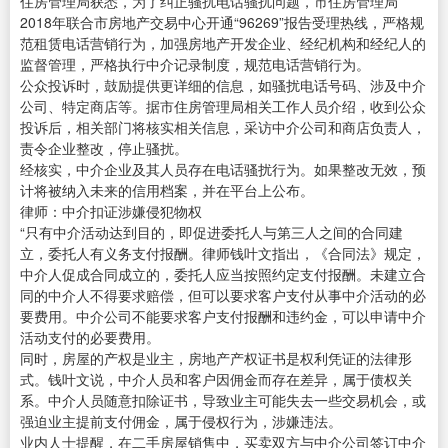
住房管理局获悉，为了纠正骚扰电话骚扰问题，市住房管理局
2018年联合市房地产交易中心开通“96269”报告受理热线，严格规
范租赁电话营销行为，加强房地产开发企业、经纪机构和经纪人的
监督管理，严格执行中介记录制度，规范电话营销行为。
公众投诉时，鼓励提供更详细的信息，如骚扰电话号码、涉及中介
公司、特定商店等。据市住房管理局相关工作人员介绍，收到公众
投诉后，相关部门将核实相关信息，采访中介公司和商店负责人，
责令企业整改，停止骚扰。
经核实，中介企业及其人员存在电话骚扰行为。如果整改无效，预
计将被纳入未来的信用档案，并在平台上公布。
律师：中介扣证涉嫌侵犯物权
“只有中介活动达到目的，即促进委托人与第三人之间的合同建
立，委托人有义务支付报酬。律师钱叶文指出，《合同法》规定，
中介人促成合同成立的，委托人应当按照约定支付报酬。未建立合
同的中介人不得要求赔偿，但可以要求客户支付从事中介活动的必
要费用。中介公司不能要求客户支付报酬和违约金，可以申请中介
活动支付的必要费用。
同时，房屋的产权是业主，房地产产权证书是权利凭证的法律形
式。钱叶文说，中介人员和客户因佣金而存在差异，属于债权关
系。中介人员随意扣除证书，导致业主可能失去一些交易机会，或
强迫业主提前支付佣金，属于侵权行为，涉嫌违法。
业内人士提醒，在二手房屋销售中，买卖双方与中介公司签订中介