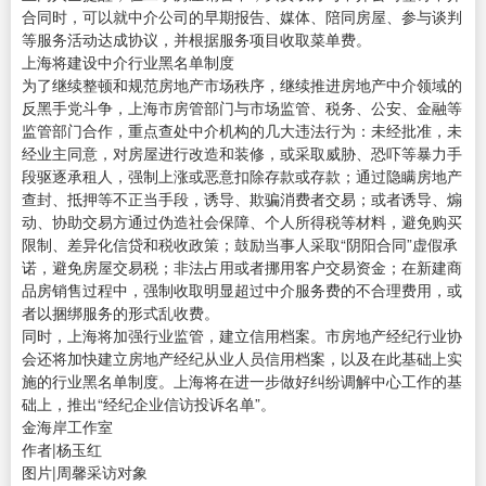
合同时，可以就中介公司的早期报告、媒体、陪同房屋、参与谈判
等服务活动达成协议，并根据服务项目收取菜单费。
上海将建设中介行业黑名单制度
为了继续整顿和规范房地产市场秩序，继续推进房地产中介领域的
反黑手党斗争，上海市房管部门与市场监管、税务、公安、金融等
监管部门合作，重点查处中介机构的几大违法行为：未经批准，未
经业主同意，对房屋进行改造和装修，或采取威胁、恐吓等暴力手
段驱逐承租人，强制上涨或恶意扣除存款或存款；通过隐瞒房地产
查封、抵押等不正当手段，诱导、欺骗消费者交易；或者诱导、煽
动、协助交易方通过伪造社会保障、个人所得税等材料，避免购买
限制、差异化信贷和税收政策；鼓励当事人采取“阴阳合同”虚假承
诺，避免房屋交易税；非法占用或者挪用客户交易资金；在新建商
品房销售过程中，强制收取明显超过中介服务费的不合理费用，或
者以捆绑服务的形式乱收费。
同时，上海将加强行业监管，建立信用档案。市房地产经纪行业协
会还将加快建立房地产经纪从业人员信用档案，以及在此基础上实
施的行业黑名单制度。上海将在进一步做好纠纷调解中心工作的基
础上，推出“经纪企业信访投诉名单”。
金海岸工作室
作者|杨玉红
图片|周馨采访对象