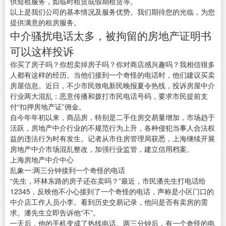
供短租服务，如临时租赁或假期租赁等。
以上是我们公司的基本情况及服务优势。我们期待您的光临，为您
提供满意的租房服务。
中介骚扰电话太多，被拘留的房地产证明书
可以这样投诉
你买了房子吗？你想卖掉房子吗？你对商店感兴趣吗？我相信很多
人都有这样的经历。当他们接到一个奇怪的电话时，他们建议买卖
房屋信息。近日，不少市民致电新民晚报夏令热线，投诉房屋中介
行业两大混乱：恶意传播和拨打市民电话号码，要求市民提前支
付“扣押房地产证”佣金。
自今年年初以来，商品房，特别是二手住房交易量增加，市场趋于
活跃，房地产中介行业的不规范行为上升，各种侵犯当事人合法权
益的违法行为时有发生。记者从市住房管理局获悉，上海继续开展
房地产中介市场混乱整改，加强行业监管，建立信用档案。
上海房地产中介中心
乱象一:两三分钟接到一个奇怪的电话
“先生，环林东路的房子还在卖吗？”最近，市民潘先生打电话给
12345，反映他不小心接到了一个奇怪的电话，声称是小区门口的
中介店工作人员小李。看到历史交易记录，他问是否有卖房的需
求。潘先生立即告诉他“不”。
一天后，他的手机变成了热线电话。两三分钟后，有一个奇怪的电