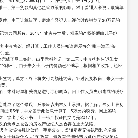
唯一、第一贷款和其他监管政策的影响。对于普通人来说，最简单
案件。由于计算错误，房地产经纪人比评估时多缴纳了30万元的
登记为共同所有。2018年丈夫去世后，相应的产权份额由儿子继
议和中介协议。经计算，工作人员告知该房屋符合“唯一满五”条
付佣金。
价格完成了网上签约。出乎意料的是，第二天，中介机构告诉朱女
五”的条件，由于朱女士儿子的份额已经继承，根据相关政策，还应
上签约，单方面终止将支付高额违约金。经过反复权衡，朱女士于
税费。
陷，未对房屋相关信息进行尽职调查。因工作人员失职造成的税务
息造成了这个错误，后果应该由朱女士承担。据了解，朱女士最初
间已满5年，中介基于此信息计算了1.5万元的税费。网上签约
士拿出了公证书，上一张产权证的文号是2017年。
议的焦点是被告的房地产经纪人是否存在重大缺陷。
涉及的政策法规比普通二手房复杂，普通卖家无法熟悉和充分掌
朱女士解释什么是“五”政策，也没有仔细检查以前的产权登记信