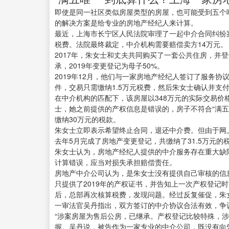
即使是同一社区类似房屋类型的房屋，也可能受到五个
的解决方案是给专业的房地产经纪人来计算。
最近，上海市长宁区人民法院审理了一起中介合同纠纷
税费。法院最终裁定，中介机构需要赔偿卖方14万元。
2017年，朱女士和丈夫共同购买了一套公共住房，并
承，2019年变更登记为母子50%。
2019年12月，他们与一家房地产经纪人签订了服务协
件，交易只需缴纳1.5万元税费，然后朱女士确认并支
在中介机构的匹配下，该房屋以348万元的实际交易
士，她之前提供的产权信息是错误的，房子不符合“满
缴纳30万元的税款。
朱女士立即表示希望终止合同，退还中介费。但由于网
去年5月完成了房地产变更登记，共缴纳了31.5万元的
朱女士认为，房地产经纪人提供的中介服务存在重大缺
计算错误，应当对损失承担赔偿责任。
房地产中介公司认为，是朱女士没有提供自己审核的信
只提供了2019年的产权证书，并告知上一次产权登记时
后，总部再次核算税费，发现问题。经过反复催促，朱女
一审法官吴丹指出，双方签订的中介协议合法有效，争
“涉案房屋为售后公房，已继承。产权登记比较特殊，
握。吴丹说，被告作为一家专业的中介公司，既没有向