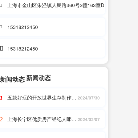
上海市金山区朱泾镇人民路360号2幢163室D
15318212450
15318212450
新闻动态
五款好玩的开放世界生存制作单
1
2024/07/30
机游戏排行
上海长宁区优质房产经纪人哪家
2
2024/02/07
好,闵行板块分析 全民经纪人招
募中，买新房=底价购房+拿经纪