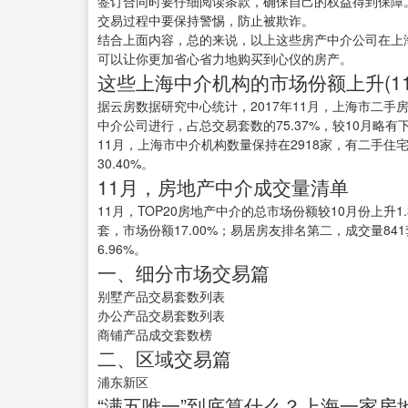
签订合同时要仔细阅读条款，确保自己的权益得到保障
交易过程中要保持警惕，防止被欺诈。
结合上面内容，总的来说，以上这些房产中介公司在上
可以让你更加省心省力地购买到心仪的房产。
这些上海中介机构的市场份额上升(1
据云房数据研究中心统计，2017年11月，上海市二手房交
中介公司进行，占总交易套数的75.37%，较10月略有下
11月，上海市中介机构数量保持在2918家，有二手住
30.40%。
11月，房地产中介成交量清单
11月，TOP20房地产中介的总市场份额较10月份上升1.
套，市场份额17.00%；易居房友排名第二，成交量84
6.96%。
一、细分市场交易篇
别墅产品交易套数列表
办公产品交易套数列表
商铺产品成交套数榜
二、区域交易篇
浦东新区
“满五唯一”到底算什么？上海一家房