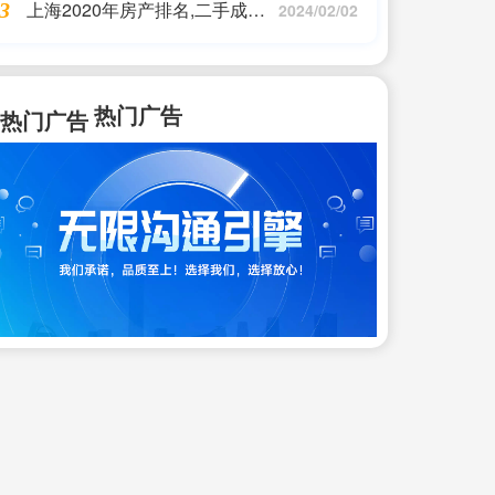
上海2020年房产排名,二手成交
3
人佣金
2024/02/02
破15w+高薪“码农”如何抉择?张
江板块置业天梯图来了
热门广告