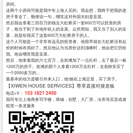
房间。
这两个小房间可能是我中年上海人买的。我会想，我终于把我的老
房子拿走了。顺便说一句，嘲笑这对外国夫妇是韭菜。
然后我会拿着三四百万的钱去大虹桥买一套600万可以投资的房
子，相当于割了外地年轻人的韭菜。众所周知，我又当了别人的韭
菜，就是给我买了这套600万大虹桥房子的人。
这个人可能是一个非常有远见的投资者。他很早就在大虹桥没有起
价的时候布局好了。然后他认为当房价达到顶峰时，他会把它扔给
我。他会嘲笑我是韭菜。
然后，他拿着我的六七百万，去前滩加了一点杠杆，去了最后一栋
1200万的房子。前滩的那个人拿着1200万去杠杆，去老静安买了
一个2000多万的...
最基本的动力是吸引外来人口，他/她在上海定居，买了房子。
【XIWEN HOUSE SERVICES】尊享直接对接老板
153 1821 2450
电话+V：
我司专注上海商务写字楼，商铺，别墅，大厂房，冷库等买卖或者
租赁一条龙服务