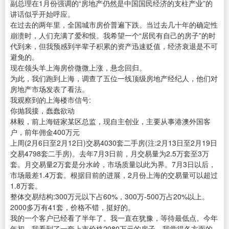
副总理在1月份强调的“房地产仍然是中国国民经济的支柱产业”的
讲话似乎开始呼应。
在过去的两年里，全国城市房价普遍下跌。当过去几十年的确定性
崩溃时，人们充满了爱和恨。我希望一个“居民有自己的房子”的时
代到来，但我预感到半辈子积累的资产迅速贬值，经济衰退是不可
避免的。
现在领头羊上海房价微微上涨，悬念回归。
为此，我们跑到上海，调查了五位一线顶级房地产经纪人，他们对
房地产市场发表了看法。
我观察到的上海楼市信号:
你抛我接，蠢蠢欲动
林毅，前上海链家某区总监，现自主创业，主要从事港澳外国客
户，前年佣金400万元
上周(2月6日至2月12日)交易4030套二手房(注:2月13日至2月19日
交易4798套二手房)。去年7月3日前，月交易量为2.5万套至3万
套。月交易量2万套是分水岭，市场质量以此为界。7月3日以后，
市场最差1.4万套。根据目前的进展，2月份上海的交易量可以超过
1.8万套。
整体交易结构:300万元以下占60%，300万-500万占20%以上。
2000多万有41套，价格不错，挺好的。
我的一个客户已经看了半年了。我一直在犹豫，等待最低点。今年
年初，我看到了一套上市价格2980万元的房子。我觉得各方面的