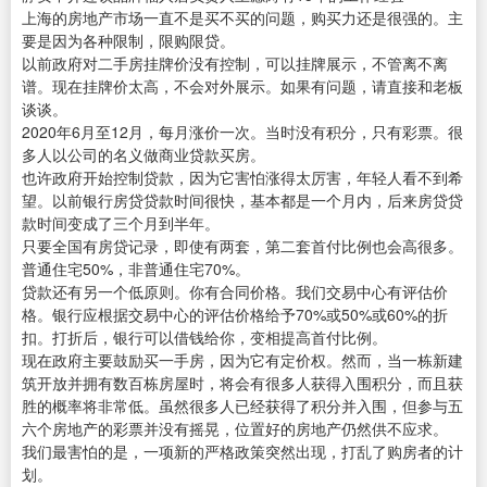
上海的房地产市场一直不是买不买的问题，购买力还是很强的。主
要是因为各种限制，限购限贷。
以前政府对二手房挂牌价没有控制，可以挂牌展示，不管离不离
谱。现在挂牌价太高，不会对外展示。如果有问题，请直接和老板
谈谈。
2020年6月至12月，每月涨价一次。当时没有积分，只有彩票。很
多人以公司的名义做商业贷款买房。
也许政府开始控制贷款，因为它害怕涨得太厉害，年轻人看不到希
望。以前银行房贷贷款时间很快，基本都是一个月内，后来房贷贷
款时间变成了三个月到半年。
只要全国有房贷记录，即使有两套，第二套首付比例也会高很多。
普通住宅50%，非普通住宅70%。
贷款还有另一个低原则。你有合同价格。我们交易中心有评估价
格。银行应根据交易中心的评估价格给予70%或50%或60%的折
扣。打折后，银行可以借钱给你，变相提高首付比例。
现在政府主要鼓励买一手房，因为它有定价权。然而，当一栋新建
筑开放并拥有数百栋房屋时，将会有很多人获得入围积分，而且获
胜的概率将非常低。虽然很多人已经获得了积分并入围，但参与五
六个房地产的彩票并没有摇晃，位置好的房地产仍然供不应求。
我们最害怕的是，一项新的严格政策突然出现，打乱了购房者的计
划。