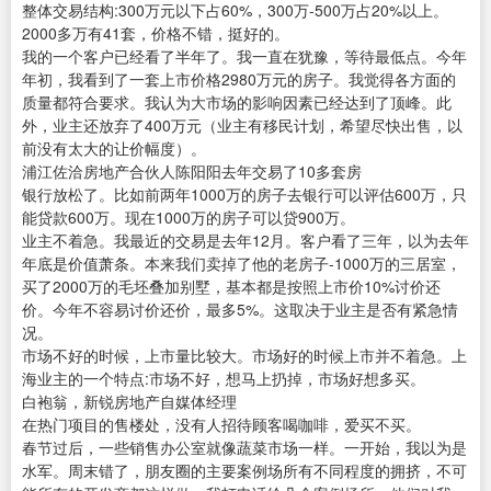
整体交易结构:300万元以下占60%，300万-500万占20%以上。
2000多万有41套，价格不错，挺好的。
我的一个客户已经看了半年了。我一直在犹豫，等待最低点。今年
年初，我看到了一套上市价格2980万元的房子。我觉得各方面的
质量都符合要求。我认为大市场的影响因素已经达到了顶峰。此
外，业主还放弃了400万元（业主有移民计划，希望尽快出售，以
前没有太大的让价幅度）。
浦江佐洽房地产合伙人陈阳阳去年交易了10多套房
银行放松了。比如前两年1000万的房子去银行可以评估600万，只
能贷款600万。现在1000万的房子可以贷900万。
业主不着急。我最近的交易是去年12月。客户看了三年，以为去年
年底是价值萧条。本来我们卖掉了他的老房子-1000万的三居室，
买了2000万的毛坯叠加别墅，基本都是按照上市价10%讨价还
价。今年不容易讨价还价，最多5%。这取决于业主是否有紧急情
况。
市场不好的时候，上市量比较大。市场好的时候上市并不着急。上
海业主的一个特点:市场不好，想马上扔掉，市场好想多买。
白袍翁，新锐房地产自媒体经理
在热门项目的售楼处，没有人招待顾客喝咖啡，爱买不买。
春节过后，一些销售办公室就像蔬菜市场一样。一开始，我以为是
水军。周末错了，朋友圈的主要案例场所有不同程度的拥挤，不可