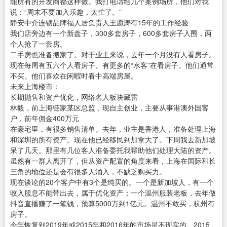
能所有的开发商都这样做。我打电话给几个案例场所，他们对我
说：“周末不要加入乐趣，太忙了。”
静安中介连锁品牌福人居负责人王愿涛有15年的工作经验
我们店旁边有一个新盘子，300多套房子，600多套房子入围，两
个人抢了一套房。
二手房也准备搬家了。对于业主来说，去年一个月没有人看房子。
现在每周有五六个人看房子。有更多的“水客”在看房子。他们通常
不买。他们喜欢在闲暇时看中高端房屋。
未来上海楼市：
长期抛售和资产优化，网络名人板块藏雷
林毅，前上海链家某区总监，现自主创业，主要从事港澳外国客
户，前年佣金400万元
在豪宅里，有很多销售清单。去年，业主是香港人，准备处理上海
和深圳的所有资产。现在他已经移民到加拿大了。下周我去新加坡
呆了几天。那里有几位客人准备委托我帮助他们处理大陆的资产。
虽然有一群人离开了，但从资产配置的角度来看，上海在国际和长
三角的地位还是会有很多人涌入，不缺乏购买力。
现在谈论的20个客户中有3个是纯买的。一个是新加坡人，有一个
收入股息不能带出去，属于优化资产；一个温州服装老板，去年做
抖音直播赚了一笔钱，预算5000万到1亿元。温州不敢买，杭州有
房子。
今年恢复到2019年或2015年和2016年的市场是不现实的。2015