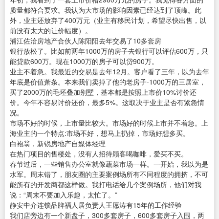
质量都符合要求。我认为大市场的影响因素已经达到了顶峰。此
外，业主还放弃了400万元（业主有移民计划，希望尽快出售，以
前没有太大的让价幅度）。
浦江佐洽房地产合伙人陈阳阳去年交易了10多套房
银行放松了。比如前两年1000万的房子去银行可以评估600万，只
能贷款600万。现在1000万的房子可以贷900万。
业主不着急。我最近的交易是去年12月。客户看了三年，以为去年
年底是价值萧条。本来我们卖掉了他的老房子-1000万的三居室，
买了2000万的毛坯叠加别墅，基本都是按照上市价10%讨价还
价。今年不容易讨价还价，最多5%。这取决于业主是否有紧急情
况。
市场不好的时候，上市量比较大。市场好的时候上市并不着急。上
海业主的一个特点:市场不好，想马上扔掉，市场好想多买。
白袍翁，新锐房地产自媒体经理
在热门项目的售楼处，没有人招待顾客喝咖啡，爱买不买。
春节过后，一些销售办公室就像蔬菜市场一样。一开始，我以为是
水军。周末错了，朋友圈的主要案例场所有不同程度的拥挤，不可
能所有的开发商都这样做。我打电话给几个案例场所，他们对我
说：“周末不要加入乐趣，太忙了。”
静安中介连锁品牌福人居负责人王愿涛有15年的工作经验
我们店旁边有一个新盘子，300多套房子，600多套房子入围，两