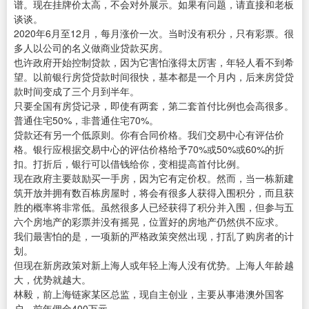
谱。现在挂牌价太高，不会对外展示。如果有问题，请直接和老板
谈谈。
2020年6月至12月，每月涨价一次。当时没有积分，只有彩票。很
多人以公司的名义做商业贷款买房。
也许政府开始控制贷款，因为它害怕涨得太厉害，年轻人看不到希
望。以前银行房贷贷款时间很快，基本都是一个月内，后来房贷贷
款时间变成了三个月到半年。
只要全国有房贷记录，即使有两套，第二套首付比例也会高很多。
普通住宅50%，非普通住宅70%。
贷款还有另一个低原则。你有合同价格。我们交易中心有评估价
格。银行应根据交易中心的评估价格给予70%或50%或60%的折
扣。打折后，银行可以借钱给你，变相提高首付比例。
现在政府主要鼓励买一手房，因为它有定价权。然而，当一栋新建
筑开放并拥有数百栋房屋时，将会有很多人获得入围积分，而且获
胜的概率将非常低。虽然很多人已经获得了积分并入围，但参与五
六个房地产的彩票并没有摇晃，位置好的房地产仍然供不应求。
我们最害怕的是，一项新的严格政策突然出现，打乱了购房者的计
划。
但现在新房政策对新上海人或年轻上海人没有优势。上海人年龄越
大，优势就越大。
林毅，前上海链家某区总监，现自主创业，主要从事港澳外国客
户，前年佣金400万元