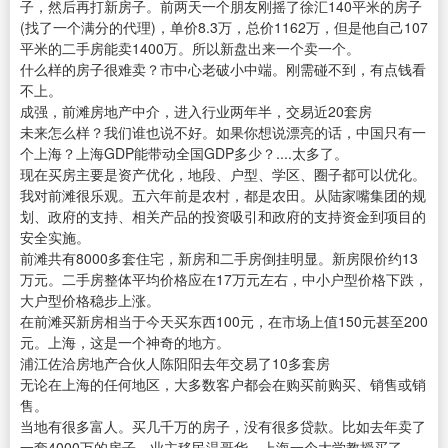
子，然后再打新房子。前两天一个朋友刚摇了徐汇140平米的房子
(找了一个满分的代理)，单价8.3万，总价1162万，但是他自己107
平米的二手房能卖1400万。所以新盘出来一个卖一个。
什么样的房子很难卖？市中心老破小中端。刚需碰不到，有点钱看
不上。
成强，前滩房地产中介，进入行业两年半，交易近20套房
未来怎么样？我们谁也说不好。如果你想说漂亮的话，中国只有一
个上海？上海GDP能带动全国GDP多少？....太多了。
现在买房主要是资产优化，地段、户型、学区、圈子都可以优化。
我对前滩很乐观。五六年前是农村，都是农田。从陆家嘴集团的规
划、政府的支持、相关产品的投资吸引和政府的支持资金到项目的
安全实施。
前滩共有8000多套住宅，新房和二手房倒挂明显。新房限价约13
万元。二手房整体平均价格应在17万元左右，中小户型价格下跌，
大户型价格稳步上涨。
在前滩买新房相当于今天买东西100元，在市场上值150元甚至200
元。上海，这是一个神奇的地方。
浦江佐洽房地产合伙人陈阳阳去年交易了10多套房
无论在上海的任何地区，大多数客户都会在购买前购买、销售或销
售。
当地有很多富人。买几千万的房子，没有很多贷款。比如去年卖了
一套4000万的房子，业主移民温哥华，上海一个大学教授买了，