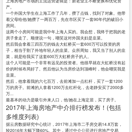
上海房地产市场的主流运营逻辑是：新老业主不断更换和优化资
产。
一个外国大学生在上海工作了几年，攒了点钱，找到了对象。他带
着父母给他/她攒了一两百万，先在市区买了一套90年代的破旧小
房间。
这两个小房间可能是我中年上海人买的。我会想，我终于把我的老
房子拿走了。顺便说一句，嘲笑这对外国夫妇是韭菜。
然后我会拿着三四百万的钱去大虹桥买一套600万可以投资的房
子，相当于割了外地年轻人的韭菜。众所周知，我又当了别人的韭
菜，就是给我买了这套600万大虹桥房子的人。
这个人可能是一个非常有远见的投资者。他很早就在大虹桥没有起
价的时候布局好了。然后他认为当房价达到顶峰时，他会嘲笑我是
韭菜。
然后，他拿着我的六七百万，去前滩加一点杠杆，买了一套1200
万的房子。前滩的人拿着1200万去杠杆化，去老静安买了2000多
万...
最基本的动力是吸引外来人口，他/她在上海定居，买了房子。
2017年上海房地产中介排行榜发布！(包括
多维度列表)
据云房数据研究中心统计，2017年上海市二手房交易14.8万套，
较2016年大幅下降60%。其中，通过中介公司进行房地产交易