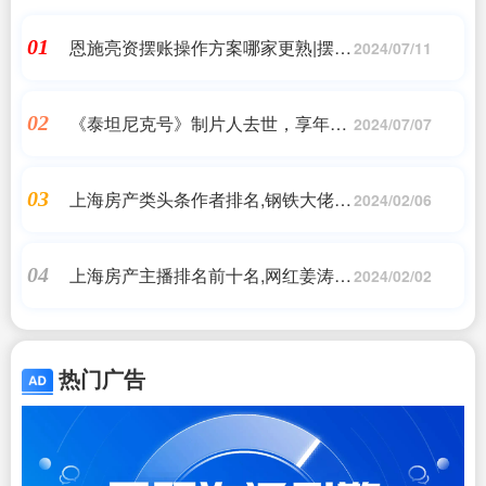
恩施亮资摆账操作方案哪家更熟|摆账
01
2024/07/11
亮资怎么弄?听说有专门公司办理?
《泰坦尼克号》制片人去世，享年63
02
2024/07/07
岁，和卡梅隆搭档30年，全球影史票
房前五中有三部都是两人合作的作品
上海房产类头条作者排名,钢铁大佬14
03
2024/02/06
亿买上海20栋别墅
上海房产主播排名前十名,网红姜涛被
04
2024/02/02
曝在上海买房，6500万全款，一边被
人笑话一边走上巅峰
热门广告