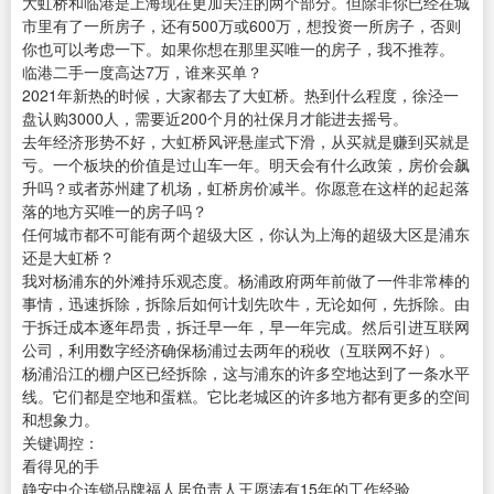
大虹桥和临港是上海现在更加关注的两个部分。但除非你已经在城
市里有了一所房子，还有500万或600万，想投资一所房子，否则
你也可以考虑一下。如果你想在那里买唯一的房子，我不推荐。
临港二手一度高达7万，谁来买单？
2021年新热的时候，大家都去了大虹桥。热到什么程度，徐泾一
盘认购3000人，需要近200个月的社保月才能进去摇号。
去年经济形势不好，大虹桥风评悬崖式下滑，从买就是赚到买就是
亏。一个板块的价值是过山车一年。明天会有什么政策，房价会飙
升吗？或者苏州建了机场，虹桥房价减半。你愿意在这样的起起落
落的地方买唯一的房子吗？
任何城市都不可能有两个超级大区，你认为上海的超级大区是浦东
还是大虹桥？
我对杨浦东的外滩持乐观态度。杨浦政府两年前做了一件非常棒的
事情，迅速拆除，拆除后如何计划先吹牛，无论如何，先拆除。由
于拆迁成本逐年昂贵，拆迁早一年，早一年完成。然后引进互联网
公司，利用数字经济确保杨浦过去两年的税收（互联网不好）。
杨浦沿江的棚户区已经拆除，这与浦东的许多空地达到了一条水平
线。它们都是空地和蛋糕。它比老城区的许多地方都有更多的空间
和想象力。
关键调控：
看得见的手
静安中介连锁品牌福人居负责人王愿涛有15年的工作经验