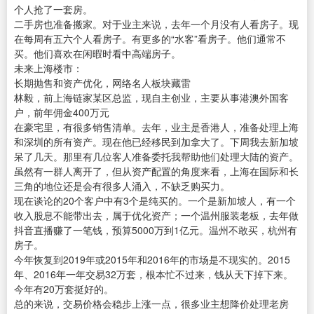
个人抢了一套房。
二手房也准备搬家。对于业主来说，去年一个月没有人看房子。现
在每周有五六个人看房子。有更多的“水客”看房子。他们通常不
买。他们喜欢在闲暇时看中高端房子。
未来上海楼市：
长期抛售和资产优化，网络名人板块藏雷
林毅，前上海链家某区总监，现自主创业，主要从事港澳外国客
户，前年佣金400万元
在豪宅里，有很多销售清单。去年，业主是香港人，准备处理上海
和深圳的所有资产。现在他已经移民到加拿大了。下周我去新加坡
呆了几天。那里有几位客人准备委托我帮助他们处理大陆的资产。
虽然有一群人离开了，但从资产配置的角度来看，上海在国际和长
三角的地位还是会有很多人涌入，不缺乏购买力。
现在谈论的20个客户中有3个是纯买的。一个是新加坡人，有一个
收入股息不能带出去，属于优化资产；一个温州服装老板，去年做
抖音直播赚了一笔钱，预算5000万到1亿元。温州不敢买，杭州有
房子。
今年恢复到2019年或2015年和2016年的市场是不现实的。2015
年、2016年一年交易32万套，根本忙不过来，钱从天下掉下来。
今年有20万套挺好的。
总的来说，交易价格会稳步上涨一点，很多业主想降价处理老房