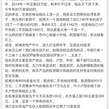
年、2016年一年交易32万套，根本忙不过来，钱从天下掉下来。
今年有20万套挺好的。
总的来说，交易价格会稳步上涨一点，很多业主想降价处理老房
子，然后再打新房子。前两天一个朋友刚摇了徐汇140平米的房子
(找了一个满分的代理)，单价8.3万，总价1162万，但是他自己107
平米的二手房能卖1400万。所以新盘出来一个卖一个。
什么样的房子很难卖？市中心老破小中端。刚需碰不到，有点钱看
不上。
成强，前滩房地产中介，进入行业两年半，交易近20套房
未来怎么样？我们谁也说不好。如果你想说漂亮的话，中国只有一
个上海？上海GDP能带动全国GDP多少？....太多了。
现在买房主要是资产优化，地段、户型、学区、圈子都可以优化。
我对前滩很乐观。五六年前是农村，都是农田。从陆家嘴集团的规
划、政府的支持、相关产品的投资吸引和政府的支持资金到项目的
安全实施。
前滩共有8000多套住宅，新房和二手房倒挂明显。新房限价约13
万元。二手房整体平均价格应在17万元左右，中小户型价格下跌，
大户型价格稳步上涨。
在前滩买新房相当于今天买东西100元，在市场上值150元甚至200
元。上海，这是一个神奇的地方。
浦江佐洽房地产合伙人陈阳阳去年交易了10多套房