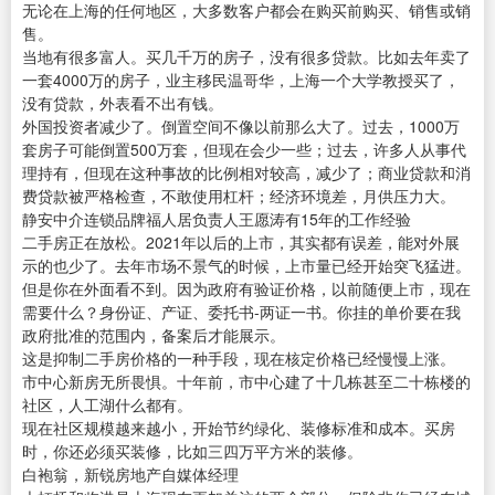
无论在上海的任何地区，大多数客户都会在购买前购买、销售或销
售。
当地有很多富人。买几千万的房子，没有很多贷款。比如去年卖了
一套4000万的房子，业主移民温哥华，上海一个大学教授买了，
没有贷款，外表看不出有钱。
外国投资者减少了。倒置空间不像以前那么大了。过去，1000万
套房子可能倒置500万套，但现在会少一些；过去，许多人从事代
理持有，但现在这种事故的比例相对较高，减少了；商业贷款和消
费贷款被严格检查，不敢使用杠杆；经济环境差，月供压力大。
静安中介连锁品牌福人居负责人王愿涛有15年的工作经验
二手房正在放松。2021年以后的上市，其实都有误差，能对外展
示的也少了。去年市场不景气的时候，上市量已经开始突飞猛进。
但是你在外面看不到。因为政府有验证价格，以前随便上市，现在
需要什么？身份证、产证、委托书-两证一书。你挂的单价要在我
政府批准的范围内，备案后才能展示。
这是抑制二手房价格的一种手段，现在核定价格已经慢慢上涨。
市中心新房无所畏惧。十年前，市中心建了十几栋甚至二十栋楼的
社区，人工湖什么都有。
现在社区规模越来越小，开始节约绿化、装修标准和成本。买房
时，你还必须买装修，比如三四万平方米的装修。
白袍翁，新锐房地产自媒体经理