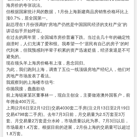
海房价的夸张说法。
但根据国家统计局的数据，1月份上海新建商品房销售价格环比上
涨0.7%，居全国第一。
副总理在1月份强调的“房地产仍然是中国国民经济的支柱产业”的
讲话似乎开始呼应。
在过去的两年里，全国城市房价普遍下跌。当过去几十年的确定性
崩溃时，人们充满了爱和恨。我希望一个“居民有自己的房子”的时
代到来，但我预感到半辈子积累的资产迅速贬值，经济衰退是不可
避免的。
现在领头羊上海房价略有上涨，悬念回归。
为此，我们跑到上海，调查了五位一线顶级房地产经纪人，他们对
房地产市场发表了看法。
我观察到的上海楼市信号:
你抛我接，蠢蠢欲动
前上海链家某区董事林一，现自主创业，主要做港澳外国客户，前
年佣金400万元。
上周(2月6日至2月12日)交易4030套二手房(注:2月13日至2月19日
交易4798套二手房)。去年7月3日前，月交易量为2.5万套至3万
套。月交易量2万套是分水岭，市场质量以此为界。7月3日以后，
市场最差1.4万套。根据目前的进展，2月份上海的交易量可以超过
1.8万套。