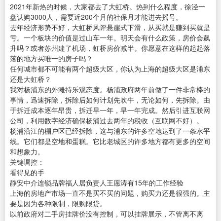
2021年新热的时候，大家都去了大虹桥。热到什么程度，徐泾一
盘认购3000人，需要近200个月的社保月才能进去摇号。
去年经济形势不好，大虹桥风评悬崖式下滑，从买就是赚到买就是
亏。一个板块的价值是过山车一年。明天会有什么政策，房价会飙
升吗？或者苏州建了机场，虹桥房价减半。你愿意在这样的起起落
落的地方买唯一的房子吗？
任何城市都不可能有两个超级大区，你认为上海的超级大区是浦东
还是大虹桥？
我对杨浦东的外滩持乐观态度。杨浦政府两年前做了一件非常棒的
事情，迅速拆除，拆除后如何计划先吹牛，无论如何，先拆除。由
于拆迁成本逐年昂贵，拆迁早一年，早一年完成。然后引进互联网
公司，利用数字经济确保杨浦过去两年的税收（互联网不好）。
杨浦沿江的棚户区已经拆除，这与浦东的许多空地达到了一条水平
线。它们都是空地和蛋糕。它比老城区的许多地方都有更多的空间
和想象力。
关键调控：
看得见的手
静安中介连锁品牌福人居负责人王愿涛有15年的工作经验
上海的房地产市场一直不是买不买的问题，购买力还是很强的。主
要是因为各种限制，限购限贷。
以前政府对二手房挂牌价没有控制，可以挂牌展示，不管离不离