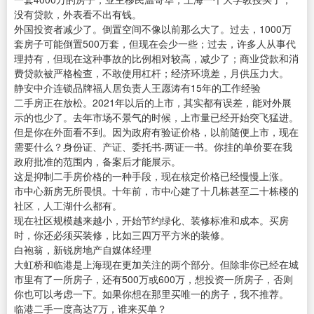
没有贷款，外表看不出有钱。
外国投资者减少了。倒置空间不像以前那么大了。过去，1000万
套房子可能倒置500万套，但现在会少一些；过去，许多人从事代
理持有，但现在这种事故的比例相对较高，减少了；商业贷款和消
费贷款被严格检查，不敢使用杠杆；经济环境差，月供压力大。
静安中介连锁品牌福人居负责人王愿涛有15年的工作经验
二手房正在放松。2021年以后的上市，其实都有误差，能对外展
示的也少了。去年市场不景气的时候，上市量已经开始突飞猛进。
但是你在外面看不到。因为政府有验证价格，以前随便上市，现在
需要什么？身份证、产证、委托书-两证一书。你挂的单价要在我
政府批准的范围内，备案后才能展示。
这是抑制二手房价格的一种手段，现在核定价格已经慢慢上涨。
市中心新房无所畏惧。十年前，市中心建了十几栋甚至二十栋楼的
社区，人工湖什么都有。
现在社区规模越来越小，开始节约绿化、装修标准和成本。买房
时，你还必须买装修，比如三四万平方米的装修。
白袍翁，新锐房地产自媒体经理
大虹桥和临港是上海现在更加关注的两个部分。但除非你已经在城
市里有了一所房子，还有500万或600万，想投资一所房子，否则
你也可以考虑一下。如果你想在那里买唯一的房子，我不推荐。
临港二手一度高达7万，谁来买单？