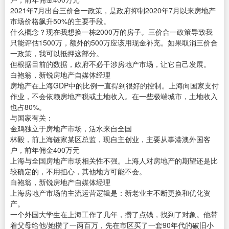
2021年7月出台三价合一政策，是政府抑制2020年7月以来房地产
市场价格飙升50%的主要手段。
什么概念？现在我想换一栋2000万的房子。三价合一政策导致我
只能评估1500万，额外的500万应该用现金补充。如果取消三价合
一政策，我可以抵押这部分。
但根据目前的数据，政府不必干涉房地产市场，让它自己发展。
白袍翁，新锐房地产自媒体经理
房地产在上海GDP中的比例一直得到很好的控制。上海向国家支付
作业，不会依赖房地产税或土地收入。在一些极端城市，土地收入
也占80%。
与国家有关：
金鸡独立于房地产市场，活水来自全国
林毅，前上海链家某区总监，现自主创业，主要从事港澳外国客
户，前年佣金400万元
上海与全国房地产市场相关性不强。上海人对房地产的期望还是比
较确定的，不用担心，其他地方可能不会。
白袍翁，新锐房地产自媒体经理
上海房地产市场的主流运营逻辑是：新老业主不断更换和优化资
产。
一个外国大学生在上海工作了几年，攒了点钱，找到了对象。他带
着父母给他/她攒了一两百万，先在市区买了一套90年代的破旧小