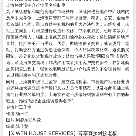
上海将建设中介行业黑名单制度
为了继续整顿和规范房地产市场秩序，继续推进房地产中介领域的
反黑手党斗争，上海市房管部门与市场监管、税务、公安、金融等
监管部门合作，重点查处中介机构的几大违法行为：未经批准，未
经业主同意，对房屋进行改造和装修，或采取威胁、恐吓等暴力手
段驱逐承租人，强制上涨或恶意扣除存款或存款；通过隐瞒房地产
查封、抵押等不正当手段，诱导、欺骗消费者交易；或者诱导、煽
动、协助交易方通过伪造社会保障、个人所得税等材料，避免购买
限制、差异化信贷和税收政策；鼓励当事人采取“阴阳合同”虚假承
诺，避免房屋交易税；非法占用或者挪用客户交易资金；在新建商
品房销售过程中，强制收取明显超过中介服务费的不合理费用，或
者以捆绑服务的形式乱收费。
同时，上海将加强行业监管，建立信用档案。市房地产经纪行业协
会还将加快建立房地产经纪从业人员信用档案，以及在此基础上实
施的行业黑名单制度。上海将在进一步做好纠纷调解中心工作的基
础上，推出“经纪企业信访投诉名单”。
金海岸工作室
作者|杨玉红
图片|周馨采访对象
编辑|陆佳慧
【XIWEN HOUSE SERVICES】尊享直接对接老板