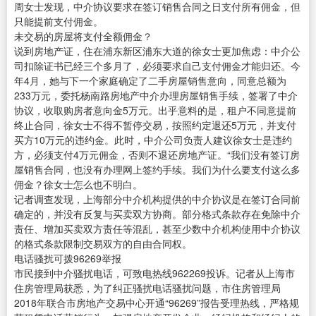
周女士发现，中介协议要求在签订销售合同之日支付所有佣金，但
只能提前支付佣金。
未交易的房屋将支付全额佣金？
说到房地产证，住在浦东新区浦东大道的徐女士更加焦虑：中介公
司扣除证书已经三个多月了，必须要求自己支付佣金才能归还。今
年4月，她与下一个家庭确定了二手房屋销售意向，同意总额为
233万元，委托杨南路房地产中介办理房屋销售手续，签署了中介
协议，收取购房者意向金5万元。出乎意料的是，租户不同意提前
终止合同，徐女士不得不暂停交易，按照约定退还5万元，并支付
买方10万元的违约金。此时，中介公司负责人建议徐女士是违约
方，必须支付4万元佣金，否则不退还房地产证。“我们没有签订房
屋销售合同，也没有办理网上签约手续。我们为什么要支付这么多
佣金？徐女士怎么也不明白。
记者调查发现，上海部分中介机构提供的中介协议是在签订合同前
确定的，并没有反复与买卖双方协商。部分格式条款存在免除中介
责任、增加买卖双方责任等混乱，甚至少数中介机构使用中介协议
的格式条款限制交易双方的自由合同权。
电话骚扰可拨96269举报
市民接到中介骚扰电话，可致电热线962269投诉。记者从上海市
住房管理局获悉，为了纠正骚扰电话骚扰问题，市住房管理局
2018年联合市房地产交易中心开通“96269”报告受理热线，严格规