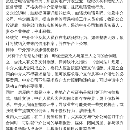
范租赁电话营销行为，加强房地产开发企业、经纪机构和经纪人的
监督管理，严格执行中介记录制度，规范电话营销行为。
公众投诉时，鼓励提供更详细的信息，如骚扰电话号码、涉及中介
公司、特定商店等。据市住房管理局相关工作人员介绍，收到公众
投诉后，相关部门将核实相关信息，采访中介公司和商店负责人，
责令企业整改，停止骚扰。
经核实，中介企业及其人员存在电话骚扰行为。如果整改无效，预
计将被纳入未来的信用档案，并在平台上公布。
律师：中介扣证涉嫌侵犯物权
“只有中介活动达到目的，即促进委托人与第三人之间的合同建
立，委托人有义务支付报酬。律师钱叶文指出，《合同法》规定，
中介人促成合同成立的，委托人应当按照约定支付报酬。未建立合
同的中介人不得要求赔偿，但可以要求客户支付从事中介活动的必
要费用。中介公司不能要求客户支付报酬和违约金，可以申请中介
活动支付的必要费用。
同时，房屋的产权是业主，房地产产权证书是权利凭证的法律形
式。钱叶文说，中介人员和客户因佣金而存在差异，属于债权关
系。中介人员随意扣除证书，导致业主可能失去一些交易机会，或
强迫业主提前支付佣金，属于侵权行为，涉嫌违法。
业内人士提醒，在二手房屋销售中，买卖双方与中介公司签订中介
合同时，可以就中介公司的早期报告、媒体、陪同房屋、参与谈判
等服务活动达成协议，并根据服务项目收取菜单费。