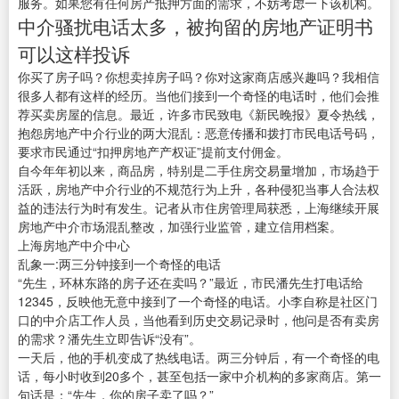
服务。如果您有任何房产抵押方面的需求，不妨考虑一下该机构。
中介骚扰电话太多，被拘留的房地产证明书
可以这样投诉
你买了房子吗？你想卖掉房子吗？你对这家商店感兴趣吗？我相信
很多人都有这样的经历。当他们接到一个奇怪的电话时，他们会推
荐买卖房屋的信息。最近，许多市民致电《新民晚报》夏令热线，
抱怨房地产中介行业的两大混乱：恶意传播和拨打市民电话号码，
要求市民通过“扣押房地产产权证”提前支付佣金。
自今年年初以来，商品房，特别是二手住房交易量增加，市场趋于
活跃，房地产中介行业的不规范行为上升，各种侵犯当事人合法权
益的违法行为时有发生。记者从市住房管理局获悉，上海继续开展
房地产中介市场混乱整改，加强行业监管，建立信用档案。
上海房地产中介中心
乱象一:两三分钟接到一个奇怪的电话
“先生，环林东路的房子还在卖吗？”最近，市民潘先生打电话给
12345，反映他无意中接到了一个奇怪的电话。小李自称是社区门
口的中介店工作人员，当他看到历史交易记录时，他问是否有卖房
的需求？潘先生立即告诉“没有”。
一天后，他的手机变成了热线电话。两三分钟后，有一个奇怪的电
话，每小时收到20多个，甚至包括一家中介机构的多家商店。第一
句话是：“先生，你的房子卖了吗？”