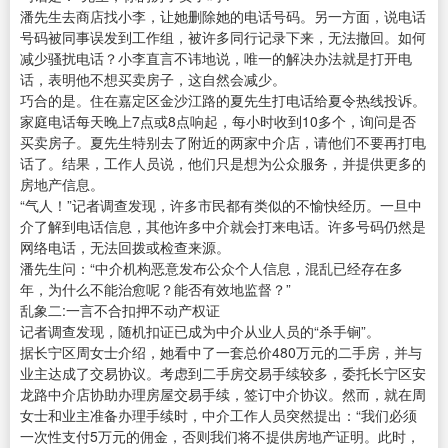
潘先生去商店找小李，让她删除她的电话号码。另一方面，说电话
号码被同事误发到工作组，被许多同行记录下来，无法撤回。如何
减少骚扰电话？小李直言不讳地说，唯一的解决办法就是打开电
话，表明他不想买卖房子，这自然会减少。
巧合的是。住在嘉定区金沙江路的夏先生打电话给夏令热线投诉。
家庭电话每天晚上7点或8点响起，每小时收到10多个，询问是否
买卖房子。夏先生特别去了附近的两家中介店，请他们不要再打电
话了。结果，工作人员说，他们只是想为公众服务，并提供更多的
房地产信息。
“气人！”记者调查发现，许多市民都有类似的不愉快经历。一旦中
介了解到电话信息，其他许多中介就会打来电话。许多号码仍然是
网络电话，无法回拨或检查来源。
潘先生问：“中介机构恶意发布公众个人信息，混乱已经存在多
年，为什么不能治愈呢？能否有效地监督？”
乱象二:一言不合扣押不动产权证
记者调查发现，随机扣证已成为中介从业人员的“杀手锏”。
据长宁区周女士介绍，她看中了一套总价480万元的二手房，并与
业主达成了交易协议。考虑到二手房交易手续较多，委托长宁区安
龙路中介店协助办理房屋交易手续，签订中介协议。然而，就在周
女士和业主准备办理手续时，中介工作人员突然提出：“我们必须
一次性支付5万元的佣金，否则我们将不提供房地产证明。此时，