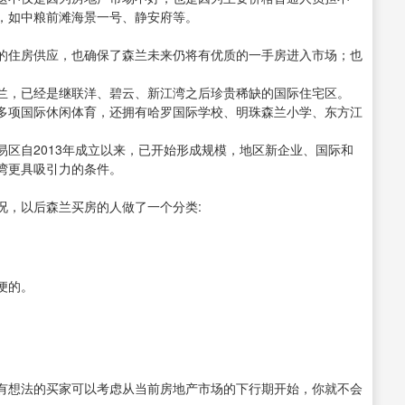
，如中粮前滩海景一号、静安府等。
的住房供应，也确保了森兰未来仍将有优质的一手房进入市场；也
兰，已经是继联洋、碧云、新江湾之后珍贵稀缺的国际住宅区。
多项国际休闲体育，还拥有哈罗国际学校、明珠森兰小学、东方江
区自2013年成立以来，已开始形成规模，地区新企业、国际和
湾更具吸引力的条件。
况，以后森兰买房的人做了一个分类:
便的。
。
有想法的买家可以考虑从当前房地产市场的下行期开始，你就不会