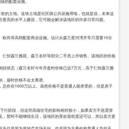
能级的配套设施。
开发的土地。这块土地是社区级公共设施用地，也就是说，未来这
在更高的水平上建设，它可能会解决该地区的许多日常问题。
克、欧尚等高档配套商业设施。估计从森兰星河湾开车只需要10分
、仁恒森兰雅苑、森兰名轩等部分二手房上市销售。该地区的价格
倒挂状态（森兰名轩今年开盘时价格已达7万元，高于仁恒森兰雅
响，届时价格不会太离谱。
总价在1000万以上。虽然价格不是普通人能承受的，但是房子
于下行阶段，但这些高端住宅的影响相对较小，如果卖方不急需资
见，暂时不能继续生活，该地区的受欢迎程度还可以，所以卖方更
这不仅是因为房地产市场不好，也是因为主要价格普通人负担不