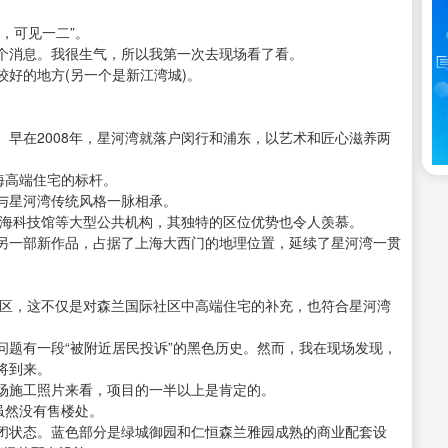
，可见一二”。
个消息。我很生气，所以我第一次去现场看了看。
好的地方(另一个是新江湾城)。
早在2008年，星河湾就落户闵行和浦东，以艺术和匠心滋养两
海高端住宅的标杆。
与星河湾传统风格一脉相承。
上海科技馆等大型公共机构，其独特的区位优势也令人羡慕。
另一部新作品，占据了上海大西门的地理位置，延续了星河湾一贯
社区，这不仅是对森兰国际社区中高端住宅的补充，也符合星河湾
问题有一段“被附近居民投诉”的黑色历史。然而，我在现场发现，
将到来。
场施工照片来看，项目的一半以上是肯定的。
虽然没有售楼处。
闭状态。蓝色部分是绿城御园和仁恒森兰雅园成熟的商业配套设