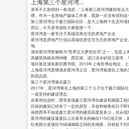
上海第三个星河湾...
喜哥不久前得到一条消息，“上海第三星河湾建得有点大
嘿，作为一名房地产媒体工作者，我第一次没有得到这
第三星河湾位于森兰国际社区，是大上海两个生态环境较
所以，今天喜哥就给大家抚摸一下。
星河湾是一家专注于高端优质住宅的房地产企业
星河湾是房地产行业以高端优质住宅为主的房地产企业。
地。
浦东星河湾曾被称为“世界五大梦想住宅”之一，也是上
其建筑风格采用钟楼、西瓦坡、进口淡水砂岩立面等，
项目靠近浦东新区图书馆、2010年上海世博会地址、
上海星河湾是继浦东星河湾之后，星河湾集团在上海的
的高品质。
第三个星河湾落在森兰
2017年，星河湾将在上海的第三个儿子位于森兰国际
一直坚持的建设理念。
在查询信息时，西哥发现森兰星河湾在建设初期因工程
目前的建筑已经有了一定的原型，开放和销售的日子即
虽然西哥不知道森兰星河湾的楼层高度是多少，但从现
星河湾的建设速度比上次喜哥去的融信110亿地王快，
红色部分是项目与绿城御园之间的东靖路，目前处于封