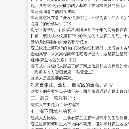
起。具有这种接受能力的人基本上在追求更好的房地产
星河湾和森兰的相互成就
星河湾这次在森兰开发优质住宅，不仅为森兰注入了新
是森兰的价值吸引了它。
对于上海来说，由外高桥集团孕育了十年的高端板块森
目前，该板块不仅拥有市中心罕见的大型森兰湖岛、十
云幼儿园等国内外知名教育资源。
森兰依托上海独特的自由贸易区红利辐射，上海自由贸易
金融高管，未来高端豪华住宅需求巨大，这是森兰星河
延伸-森兰地区的客户来源
喜哥从中介经纪人那里了解了网上信息和这次踩盘的情
1.高桥本地人(拆迁致富，私营业主)。
这类人是最重要的买家。
2.来自张江、金桥、自贸区的金领、高管:
这类人的主要特点是钱不差，而且来回通勤还是比较方
三、碧云、联洋客户：
这类人主要是为了替代需求。
4.上海不同地方的客户:
这类人占比较小，主要看森兰生态环境带来的生活质量
森兰星河湾何时进入市场尚不确定，但如果对森兰地区