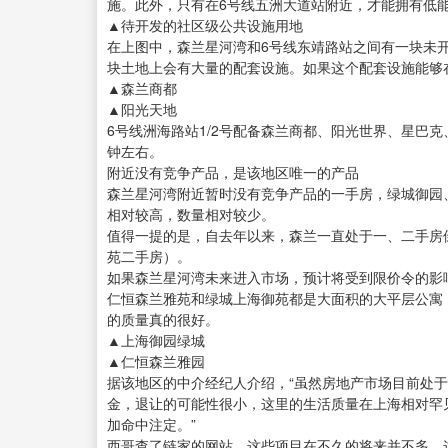
施。此外，只有在6号线五洲大道站附近，才能拥有低
▲待开发的社区级公共设施用地
在上图中，森兰星河湾和6号线东靖路站之间有一块未
块土地上会有大量的配套设施。如果这个配套设施能够
▲森兰商都
▲阳光天地
6号线洲海路站1/2号配备森兰商都、阳光世界、星巴
钟左右。
附近没有竞争产品，是该地区唯一的产品
森兰星河湾附近暂时没有竞争产品的一手房，绿城御园
相对较高，数量相对较少。
值得一提的是，自去年以来，森兰一直处于一、二手房
苑二手房）。
如果森兰星河湾未来进入市场，预计将受到限价令的影
仁恒森兰雅苑和绿城上海御苑都是大面积的大平层公寓，
的质量真的很好。
▲上海御园绿城
▲仁恒森兰雅园
据该地区的中介经纪人介绍，“虽然房地产市场目前处
金，退让的可能性很小，这里的生活质量在上海相对罕
加命中注定。”
西哥查了链家的网站。这些项目在不久的将来并不多。