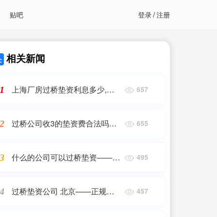
贴吧
登录
/
注册
相关新闻
上海厂房过桥垫资利息多少,过
1
657
桥垫资贷款50万七天2万利息怎
么算
过桥公司收3的垫资费合法吗
2
655
——正规过桥垫资
什么的公司可以过桥垫资——正
3
495
规过桥垫资
过桥垫资公司 北京——正规过
4
457
桥垫资