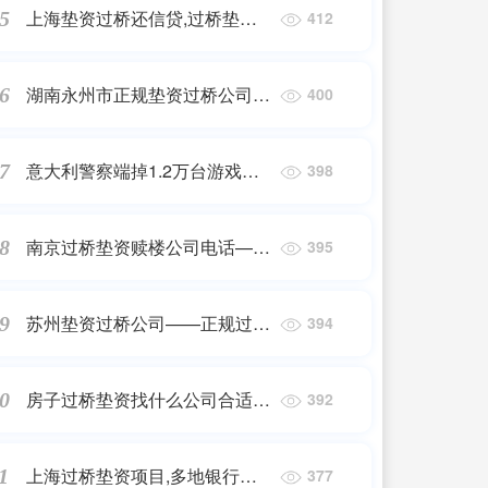
上海垫资过桥还信贷,过桥垫资
5
412
垫资方具体要做些什么,还要派
人去银行之类的吗?哪位大师帮
湖南永州市正规垫资过桥公司
6
400
忙...
——正规过桥垫资
意大利警察端掉1.2万台游戏机
7
398
走私团伙 纯粹是山寨 价值3亿人
民币
南京过桥垫资赎楼公司电话——
8
395
正规过桥垫资
苏州垫资过桥公司——正规过桥
9
394
垫资
房子过桥垫资找什么公司合适
0
392
——正规过桥垫资
上海过桥垫资项目,多地银行房
1
377