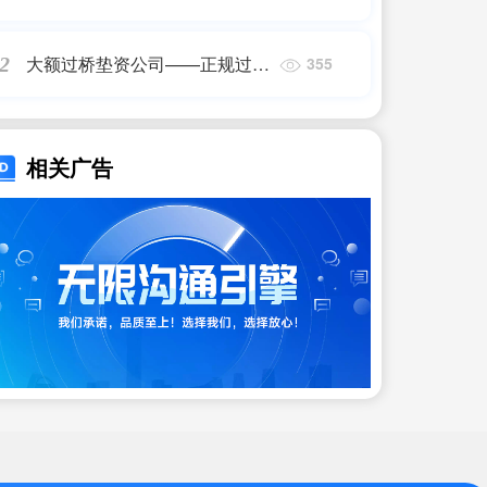
贷收紧,严查违规资金,“抽贷潮”来
了吗?专家这样说_百度知 ...
大额过桥垫资公司——正规过桥
2
355
垫资
相关广告