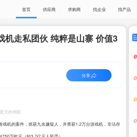
首页
供应商
求购商
找企业
找产品
戏机走私团伙 纯粹是山寨 价值3
0
分享
0
0
者：海是天的倒影
0
戏机的案件，抓获九名嫌疑人，并查获1.2万台游戏机，非法存
750万欧元（约3.7亿元人民币）。