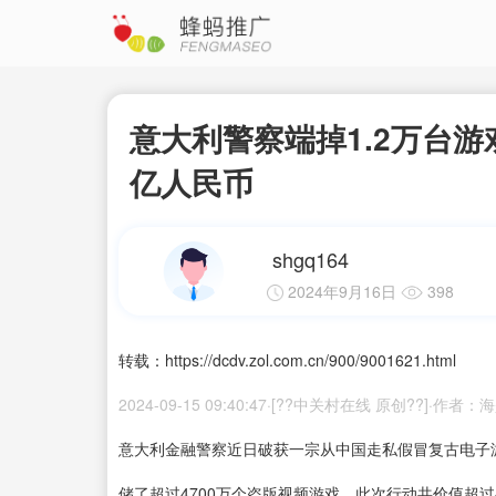
意大利警察端掉1.2万台游
亿人民币
shgq164
2024年9月16日
398
转载：https://dcdv.zol.com.cn/900/9001621.html
2024-09-15 09:40:47·[??中关村在线 原创??]·作
意大利金融警察近日破获一宗从中国走私假冒复古电子游
储了超过4700万个盗版视频游戏。此次行动共价值超过4